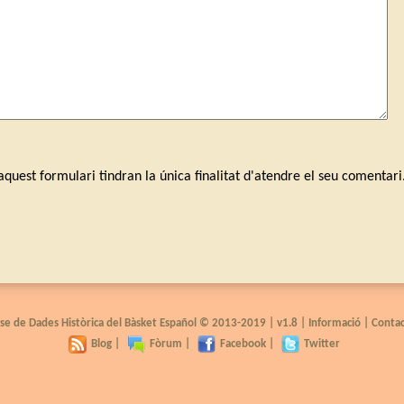
quest formulari tindran la única finalitat d'atendre el seu comentari
se de Dades Històrica del Bàsket Español © 2013-2019 |
v1.8
|
Informació
|
Conta
Blog
|
Fòrum
|
Facebook
|
Twitter