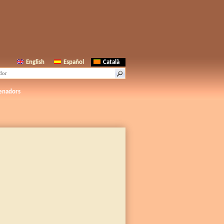
English
Español
Català
enadors