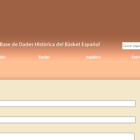
Base de Dades Històrica del Bàsket Español
des
Equips
Jugadors
Entr