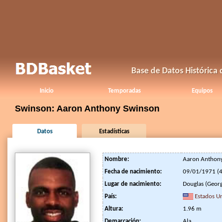
Base de Datos Histórica
Inicio
Temporadas
Equipos
Swinson: Aaron Anthony Swinson
Datos
Estadísticas
Nombre:
Aaron Anthon
Fecha de nacimiento:
09/01/1971 (4
Lugar de nacimiento:
Douglas (Georg
País:
Estados U
Altura:
1.96 m
Demarcación:
Ala