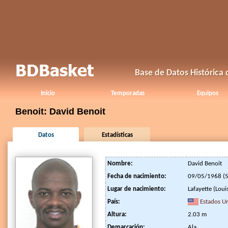
Base de Datos Histórica
Inicio
Temporadas
Equipos
Benoit: David Benoit
Datos
Estadísticas
Nombre:
David Benoit
Fecha de nacimiento:
09/05/1968 (5
Lugar de nacimiento:
Lafayette (Loui
País:
Estados U
Altura:
2.03 m
Demarcación:
Ala