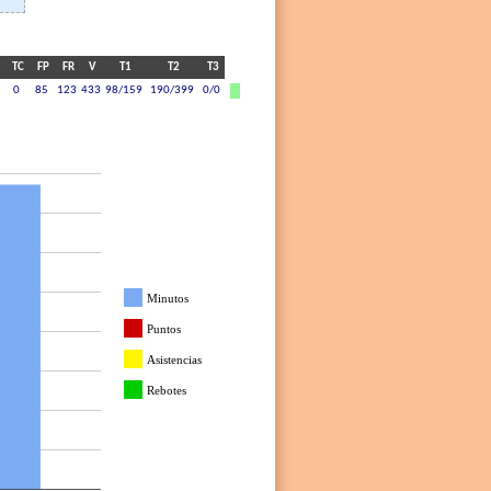
TC
FP
FR
V
T1
T2
T3
0
85
123
433
98/159
190/399
0/0
Minutos
Puntos
Asistencias
Rebotes