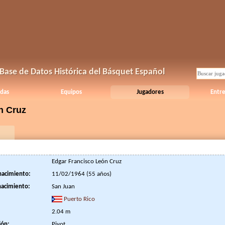
Base de Datos Histórica del Básquet Español
das
Equipos
Jugadores
Entr
n Cruz
Edgar Francisco León Cruz
nacimiento:
11/02/1964 (55 años)
nacimiento:
San Juan
Puerto Rico
2.04 m
ión:
Pivot