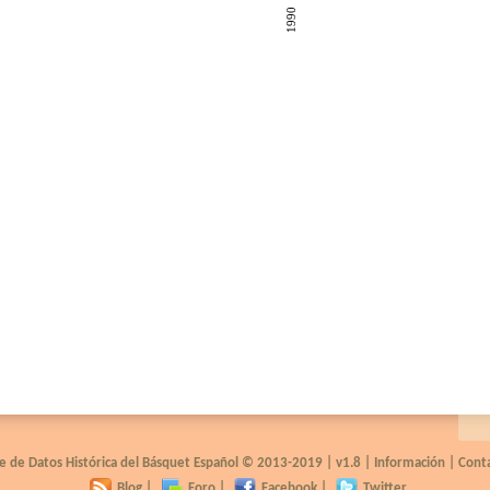
1990
e de Datos Histórica del Básquet Español © 2013-2019 |
v1.8
|
Información
|
Cont
Blog
|
Foro
|
Facebook
|
Twitter