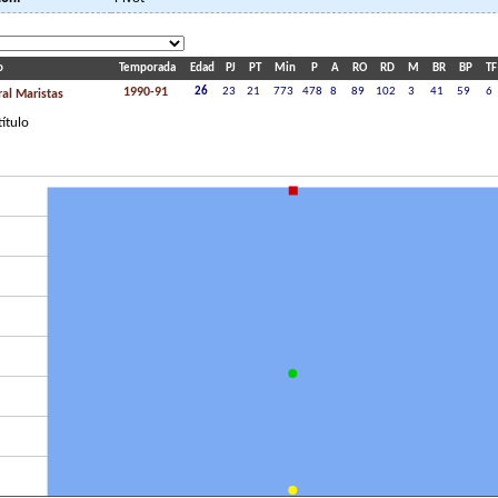
o
Temporada
Edad
PJ
PT
Min
P
A
RO
RD
M
BR
BP
TF
1990-91
26
23
21
773
478
8
89
102
3
41
59
6
al Maristas
título