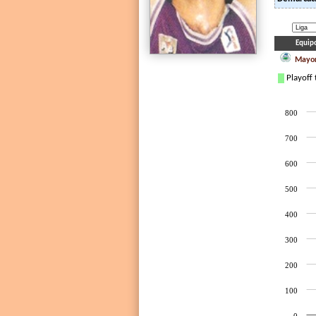
Equip
Mayor
Playoff 
800
700
600
500
400
300
200
100