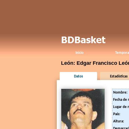
Inicio
Tempora
León: Edgar Francisco Leó
Datos
Estadísticas
Nombre:
Fecha de 
Lugar de 
País:
Altura:
Demarcac