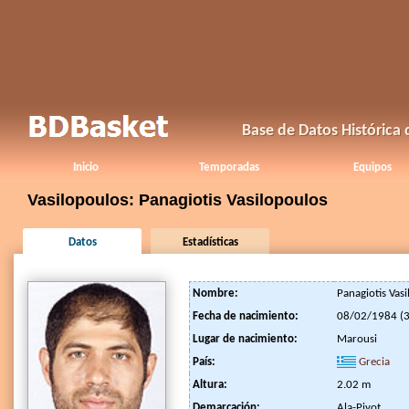
Base de Datos Histórica
Inicio
Temporadas
Equipos
Vasilopoulos: Panagiotis Vasilopoulos
Datos
Estadísticas
Nombre:
Panagiotis Vas
Fecha de nacimiento:
08/02/1984 (3
Lugar de nacimiento:
Marousi
País:
Grecia
Altura:
2.02 m
Demarcación:
Ala-Pivot