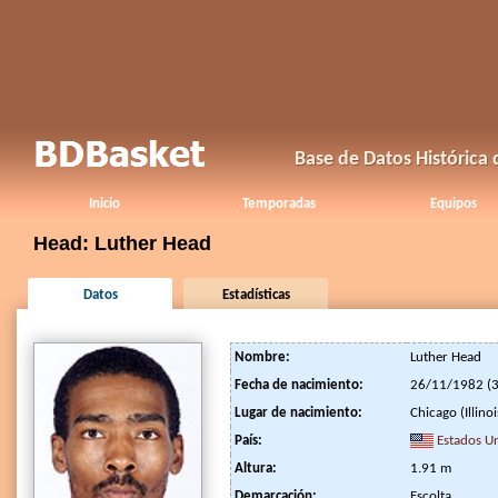
Base de Datos Histórica
Inicio
Temporadas
Equipos
Head: Luther Head
Datos
Estadísticas
Nombre:
Luther Head
Fecha de nacimiento:
26/11/1982 (3
Lugar de nacimiento:
Chicago (Illinoi
País:
Estados U
Altura:
1.91 m
Demarcación:
Escolta