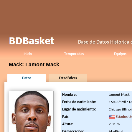
Base de Datos Histórica
Inicio
Temporadas
Equipos
Mack: Lamont Mack
Datos
Estadísticas
Nombre:
Lamont Mack
Fecha de nacimiento:
16/03/1987 (3
Lugar de nacimiento:
Chicago (Illinoi
País:
Estados U
Altura:
2.01 m
Demarcación:
Ala-Pivot