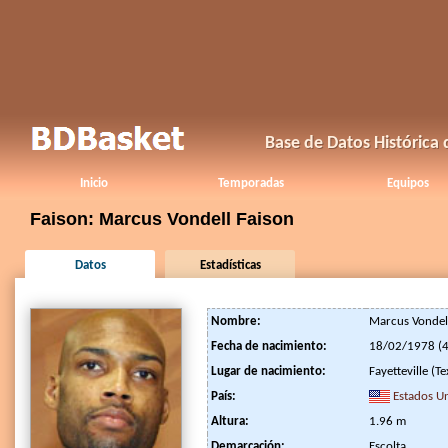
Base de Datos Histórica
Inicio
Temporadas
Equipos
Faison: Marcus Vondell Faison
Datos
Estadísticas
Nombre:
Marcus Vondel
Fecha de nacimiento:
18/02/1978 (4
Lugar de nacimiento:
Fayetteville (Te
País:
Estados U
Altura:
1.96 m
Demarcación:
Escolta