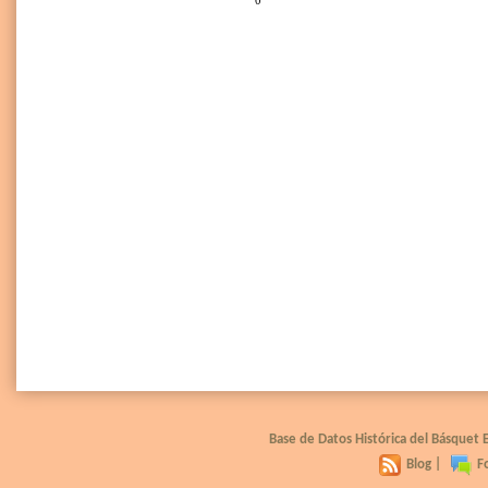
0
Base de Datos Histórica del Básquet
Blog
|
F