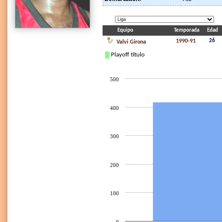
Equipo
Temporada
Edad
1990-91
26
Valvi Girona
Playoff título
500
400
300
200
100