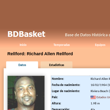
Base de Datos Histórica
Inicio
Temporadas
Equipos
Rellford: Richard Allen Rellford
Datos
Estadísticas
Nombre:
Richard Allen 
Fecha de nacimiento:
16/02/1964 (5
Lugar de nacimiento:
Riviera Beach (
País:
Estados U
Altura:
1.98 m
Demarcación:
Ala