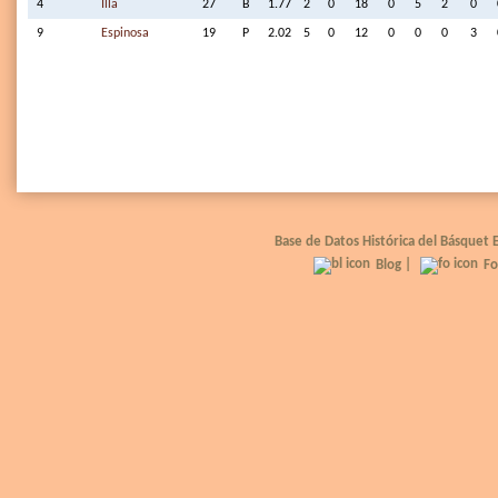
4
Illa
27
B
1.77
2
0
18
0
5
2
0
9
Espinosa
19
P
2.02
5
0
12
0
0
0
3
Base de Datos Histórica del Básquet
Blog
|
Fo