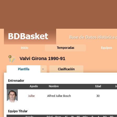
Base de Datos Histórica
Inicio
Temporadas
Equipos
Valvi Girona 1990-91
Plantilla
Clasificación
Entrenador
Apodo
Nombre
Edad
J
Julbe
Alfred Julbe Bosch
30
Equipo Titular