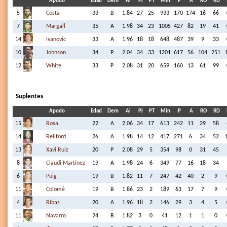
Apodo
Edad
Dem
Al
PJ
PT
Min
P
A
RO
RD
5
Costa
33
B
1.84
27
25
933
170
174
16
66
7
Margall
35
A
1.98
34
23
1005
427
82
19
41
14
Ivanovic
33
A
1.96
18
18
648
487
39
9
33
10
Johnson
34
P
2.04
34
33
1201
617
56
104
251
12
White
33
P
2.08
31
20
659
160
13
61
99
Suplentes
Apodo
Edad
Dem
Al
PJ
PT
Min
P
A
RO
RD
15
Rosa
22
A
2.06
34
17
613
242
11
29
58
14
Rellford
26
A
1.98
14
12
417
271
6
34
52
13
Xavi Ruiz
20
P
2.08
29
5
354
98
0
31
45
8
Claudi Martínez
19
A
1.98
24
6
349
77
16
18
34
6
Puig
19
B
1.82
11
7
247
42
40
2
9
11
Colomé
19
B
1.86
23
2
189
63
17
7
9
4
Ribas
20
A
1.96
18
2
146
29
3
4
5
11
Navarro
24
B
1.82
3
0
41
12
1
1
0