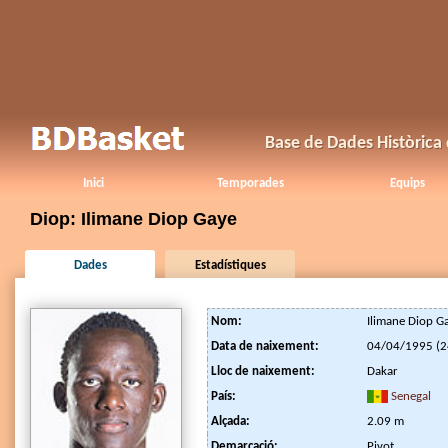
Base de Dades Històrica
Inici
Temporades
Equips
Diop: Ilimane Diop Gaye
Dades
Estadístiques
Nom:
Ilimane Diop G
Data de naixement:
04/04/1995 (2
Lloc de naixement:
Dakar
País:
Senegal
Alçada:
2.09 m
Demarcació:
Pivot