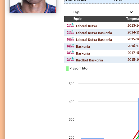
Equip
Tempora
2013-1
Laboral Kutxa
2014-1
Laboral Kutxa Baskonia
2015-1
Laboral Kutxa Baskonia
2016-1
Baskonia
2017-1
Baskonia
2018-1
Kirolbet Baskonia
Playoff títol
500
400
300
200