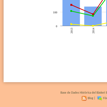
100
0
2013
2014
Base de Dades Històrica del Bàsket
Blog
|
Fò