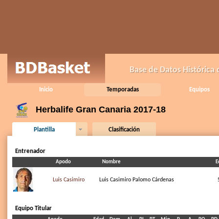
Base de Datos Histórica
Inicio
Temporadas
Equipos
Herbalife Gran Canaria 2017-18
Plantilla
Clasificación
Entrenador
Apodo
Nombre
E
Luis Casimiro
Luis Casimiro Palomo Cárdenas
Equipo Titular