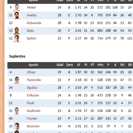
Apodo
Edad
Dem
Al
PJ
PT
Min
P
A
RO
RD
9
Mekel
29
B
1.91
34
20
572
281
108
15
29
11
Seeley
28
E
1.93
34
6
795
359
84
26
48
22
Rabaseda
28
A
1.98
32
23
615
211
46
13
63
13
Báez
35
F
2.01
31
24
683
288
46
54
93
12
Balvin
25
P
2.17
34
16
714
279
37
76
121
Suplentes
Apodo
Edad
Dem
Al
PJ
PT
Min
P
A
RO
RD
4
Oliver
39
B
1.87
30
10
562
246
90
20
26
14
Pasecniks
22
P
2.16
33
6
528
218
11
47
73
34
Aguilar
28
F
2.03
29
9
513
187
28
20
99
8
Eriksson
24
A
1.96
23
16
473
258
19
9
46
21
Paulí
23
E
2.01
24
7
375
127
33
4
57
31
Radicevic
23
B
1.94
17
10
316
128
42
0
22
40
Fischer
23
P
2.11
27
12
287
135
15
27
34
10
Brussino
24
A
2.01
13
3
211
79
9
7
22