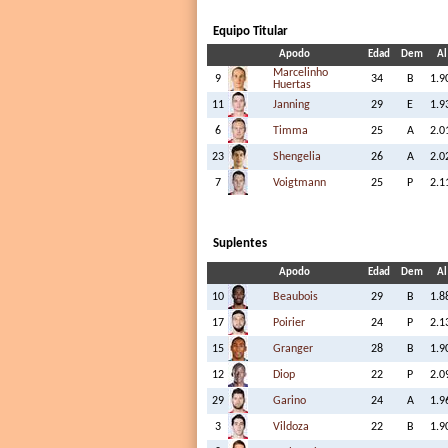
Equipo Titular
Apodo
Edad
Dem
Al
Marcelinho
9
34
B
1.9
Huertas
11
Janning
29
E
1.9
6
Timma
25
A
2.0
23
Shengelia
26
A
2.0
7
Voigtmann
25
P
2.1
Suplentes
Apodo
Edad
Dem
Al
10
Beaubois
29
B
1.8
17
Poirier
24
P
2.1
15
Granger
28
B
1.9
12
Diop
22
P
2.0
29
Garino
24
A
1.9
3
Vildoza
22
B
1.9