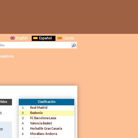
English
Español
Català
enadores
tidos
Clasificación
1
Real Madrid
5
2
Baskonia
3
FC Barcelona Lassa
4
Valencia Basket
5
Herbalife Gran Canaria
29
6
MoraBanc Andorra