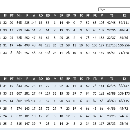
PJ
PT
Min
P
A
RO
RD
M
BR
BP
TF
TC
FP
FR
V
T1
T2
0
32
20
648
235
144
15
53
1
14
49
0
7
52
66
106
42/48
59/111
3
33
17
713
344
51
6
61
2
19
35
4
3
60
43
182
29/36
48/84
1
32
25
728
252
47
35
67
6
25
35
2
4
78
44
163
32/37
35/56
2
31
19
746
498
48
48
125
26
32
58
11
10
63
150
129
112/155
160/256
1
33
8
661
257
56
33
138
23
11
28
10
4
60
51
149
46/51
71/120
PJ
PT
Min
P
A
RO
RD
M
BR
BP
TF
TC
FP
FR
V
T1
T2
8
31
15
643
357
75
12
79
0
22
47
11
4
69
76
141
62/76
86/147
3
33
23
607
281
27
49
129
53
15
35
29
7
94
70
182
65/89
108/173
0
25
14
602
228
130
3
57
1
20
53
0
6
33
82
66
48/63
48/115
9
28
9
374
143
17
25
72
29
7
23
19
4
68
45
68
44/56
45/72
6
24
7
372
101
10
15
28
5
10
12
5
6
42
32
45
23/25
24/56
0
25
2
315
147
39
7
26
1
14
24
5
2
34
35
117
28/33
28/46