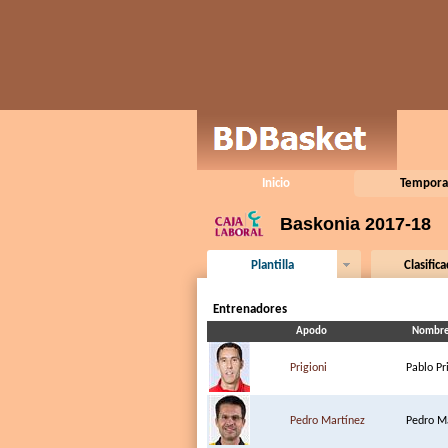
Inicio
Tempora
Baskonia 2017-18
Plantilla
Clasific
Entrenadores
Apodo
Nombr
Prigioni
Pablo Pr
Pedro Martínez
Pedro M