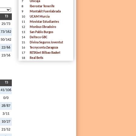
7
Unicaja
8
Iberostar Tenerife
9
Montakit Fuenlabrada
T3
10
UCAM Murcia
11
Movistar Estudiantes
25/73
12
Monbus Obradoiro
73/162
13
San Pablo Burgos
14
Delteco GBC
50/142
15
Divina Seguros Joventut
22/66
16
Tecnyconta Zaragoza
17
RETAbet Bilbao Basket
23/56
18
Real Betis
T3
41/106
0/0
28/87
3/11
10/27
21/52