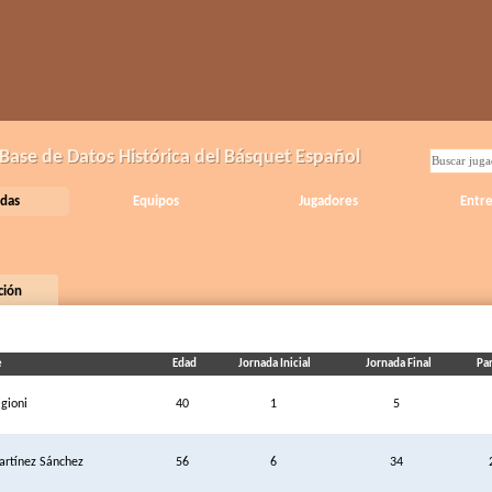
Base de Datos Histórica del Básquet Español
das
Equipos
Jugadores
Entr
ación
e
Edad
Jornada Inicial
Jornada Final
Par
igioni
40
1
5
artínez Sánchez
56
6
34