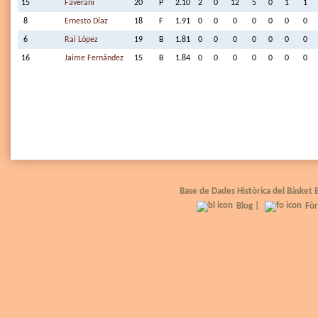
15
Faverani
20
P
2.10
2
0
12
5
0
1
1
8
Ernesto Díaz
18
F
1.91
0
0
0
0
0
0
0
6
Rai López
19
B
1.81
0
0
0
0
0
0
0
16
Jaime Fernández
15
B
1.84
0
0
0
0
0
0
0
Base de Dades Històrica del Bàsket
Blog
|
Fò