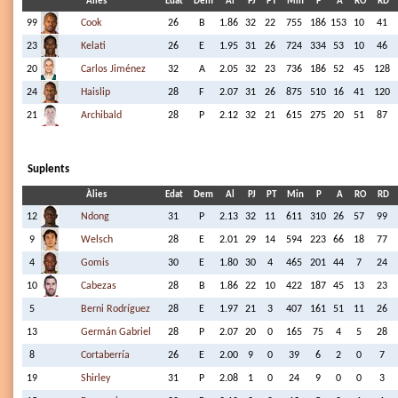
Àlies
Edat
Dem
Al
PJ
PT
Min
P
A
RO
RD
99
Cook
26
B
1.86
32
22
755
186
153
10
41
23
Kelati
26
E
1.95
31
26
724
334
53
10
46
20
Carlos Jiménez
32
A
2.05
32
23
736
186
52
45
128
24
Haislip
28
F
2.07
31
26
875
510
16
41
120
21
Archibald
28
P
2.12
32
21
615
275
20
51
87
Suplents
Àlies
Edat
Dem
Al
PJ
PT
Min
P
A
RO
RD
12
Ndong
31
P
2.13
32
11
611
310
26
57
99
9
Welsch
28
E
2.01
29
14
594
223
66
18
77
4
Gomis
30
E
1.80
30
4
465
201
44
7
24
10
Cabezas
28
B
1.86
22
10
422
187
45
13
23
5
Berni Rodríguez
28
E
1.97
21
3
407
161
51
11
26
13
Germán Gabriel
28
P
2.07
20
0
165
75
4
5
28
8
Cortaberría
26
E
2.00
9
0
39
6
2
0
7
19
Shirley
31
P
2.08
1
0
24
9
0
0
3