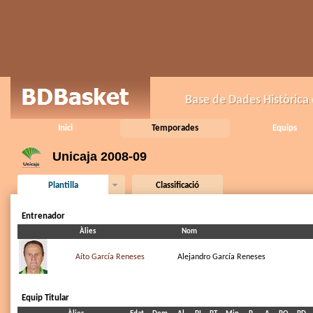
Base de Dades Històrica
Inici
Temporades
Equips
Unicaja 2008-09
Plantilla
Classificació
Entrenador
Àlies
Nom
Aíto García Reneses
Alejandro García Reneses
Equip Titular